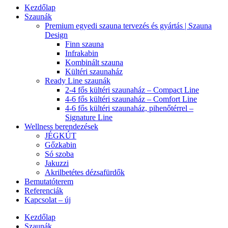
Kezdőlap
Szaunák
Premium egyedi szauna tervezés és gyártás | Szauna
Design
Finn szauna
Infrakabin
Kombinált szauna
Kültéri szaunaház
Ready Line szaunák
2-4 fős kültéri szaunaház – Compact Line
4-6 fős kültéri szaunaház – Comfort Line
4-6 fős kültéri szaunaház, pihenőtérrel –
Signature Line
Wellness berendezések
JÉGKÚT
Gőzkabin
Só szoba
Jakuzzi
Akrilbetétes dézsafürdők
Bemutatóterem
Referenciák
Kapcsolat – új
Kezdőlap
Szaunák