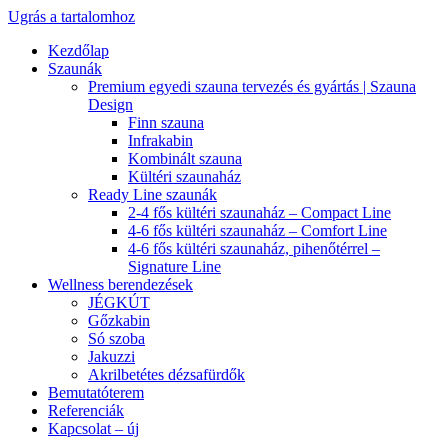
Ugrás a tartalomhoz
Kezdőlap
Szaunák
Premium egyedi szauna tervezés és gyártás | Szauna
Design
Finn szauna
Infrakabin
Kombinált szauna
Kültéri szaunaház
Ready Line szaunák
2-4 fős kültéri szaunaház – Compact Line
4-6 fős kültéri szaunaház – Comfort Line
4-6 fős kültéri szaunaház, pihenőtérrel –
Signature Line
Wellness berendezések
JÉGKÚT
Gőzkabin
Só szoba
Jakuzzi
Akrilbetétes dézsafürdők
Bemutatóterem
Referenciák
Kapcsolat – új