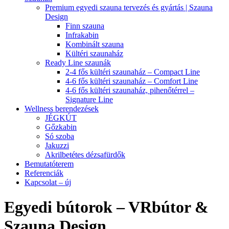
Premium egyedi szauna tervezés és gyártás | Szauna
Design
Finn szauna
Infrakabin
Kombinált szauna
Kültéri szaunaház
Ready Line szaunák
2-4 fős kültéri szaunaház – Compact Line
4-6 fős kültéri szaunaház – Comfort Line
4-6 fős kültéri szaunaház, pihenőtérrel –
Signature Line
Wellness berendezések
JÉGKÚT
Gőzkabin
Só szoba
Jakuzzi
Akrilbetétes dézsafürdők
Bemutatóterem
Referenciák
Kapcsolat – új
Egyedi bútorok – VRbútor &
Szauna Design